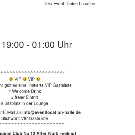
Dein Event.
Deine Location.
 19:00 - 01:00 Uhr
*******************************************
VIP
VIP
r gibt es eine limitierte VIP Gästeliste
# Welcome Drink
# freier Eintritt
# Sitzplatz in der Lounge
r E-Mail an
info@eventlocation-halle.de
Stichwort: VIP Gästeliste
*******************************************
iginal Club No 12 After Work Feeling!