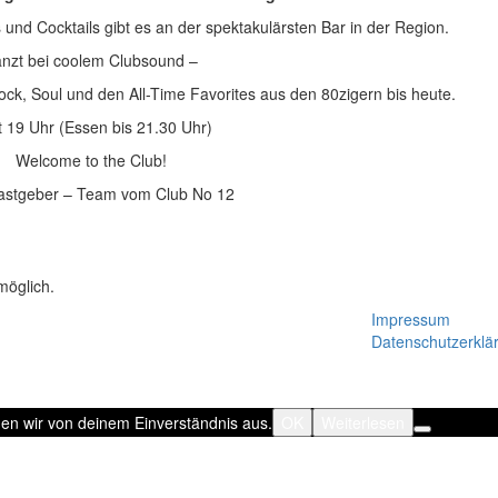
 und Cocktails gibt es an der spektakulärsten Bar in der Region.
nzt bei coolem Clubsound –
ck, Soul und den All-Time Favorites aus den 80zigern bis heute.
t 19 Uhr (Essen bis 21.30 Uhr)
Welcome to the Club!
astgeber – Team vom Club No 12
möglich.
Impressum
Datenschutzerklä
hen wir von deinem Einverständnis aus.
OK
Weiterlesen