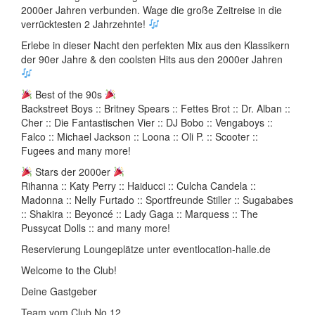
2000er Jahren verbunden. Wage die große Zeitreise in die
verrücktesten 2 Jahrzehnte!
Erlebe in dieser Nacht den perfekten Mix aus den Klassikern
der 90er Jahre & den coolsten Hits aus den 2000er Jahren
Best of the 90s
Backstreet Boys :: Britney Spears :: Fettes Brot :: Dr. Alban ::
Cher :: Die Fantastischen Vier :: DJ Bobo :: Vengaboys ::
Falco :: Michael Jackson :: Loona :: Oli P. :: Scooter ::
Fugees and many more!
Stars der 2000er
Rihanna :: Katy Perry :: Haiducci :: Culcha Candela ::
Madonna :: Nelly Furtado :: Sportfreunde Stiller :: Sugababes
:: Shakira :: Beyoncé :: Lady Gaga :: Marquess :: The
Pussycat Dolls :: and many more!
Reservierung Loungeplätze unter eventlocation-halle.de
Welcome to the Club!
Deine Gastgeber
Team vom Club No 12